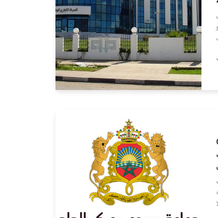
Lire la suite
توظيف 03
قني