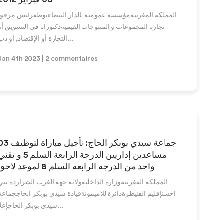
المملكة المغربيةمؤسسة عمومية بالدار البيضاءتوظفرئيس مرفق
تجارة المجموعات و المنتوجات القيميةدكتوراه في التسويق أو
التجارة أو الإقتصاد, أو دب...
Jan 4th 2023 | 2 commentaires
جماعة سيدي بوبكر الحاج: تأجيل مباراة ل
مساعدين إداريين الدرجة الرابعة السلم 5 و ت
واحد من الدرجة الرابعة السلم 8 لموعد لاحق
المملكة المغربيةوزارة الداخليةولاية جهة الغرب الشراردة بني
احسنإقليم القنيطرةدائرة للاميمونةقيادة سيدي بوبكر الحاججماعة
سيدي بوبكر الحاجإعلا...