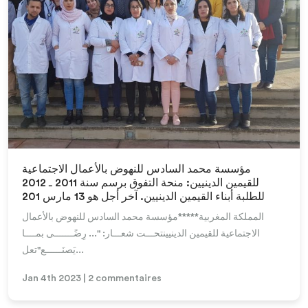
Lire la suite
مؤسسة محمد السادس للنهوض بالأعمال الاجتماعية
للقيمين الدينيين: منحة التفوق برسم سنة 2011 ـ 2012
للطلبة أبناء القيمين الدينيين. آخر أجل هو 13 مارس 201
المملكة المغربية*****مؤسسة محمد السادس للنهوض بالأعمال
الاجتماعية للقيمين الدينيينتحـــت شعـــار: "... رِضًـــــــى بمــــا
يَصنَــــــع"تعل...
Jan 4th 2023 | 2 commentaires