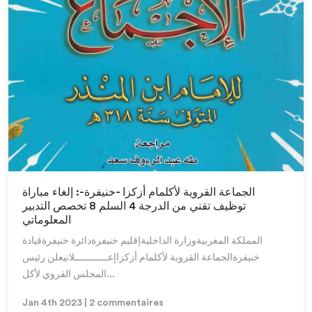
Lire la suite
الجماعة القروية لأكلمام أزكزا -خنيفرة-: إلغاء مباراة
توظيف تقني من الدرجة 4 السلم 8 تخصص التدبير
المعلوماتي
المملكة المغربيةوزارة الداخليةإقليم خنيفرةدائرة خنيفرةقيادة
خنيفرةالجماعة القروية لأكلمام أزكزاإعــــــــــــلانيعلن رئيس
المجلس القروي لأكل...
Jan 4th 2023 | 2 commentaires