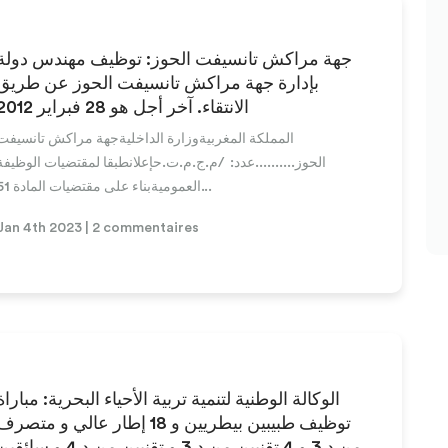
جهة مراكش تانسيفت الحوز: توظيف مهندس دولة
بإدارة جهة مراكش تانسيفت الحوز عن طريق
الانتقاء. آخر أجل هو 28 فبراير 2012
المملكة المغربيةوزارة الداخليةجهة مراكش تانسيفت
الحوز..........عدد: /م.ج.م.ت.حإعلانطبقا لمقتضيات الوظيفة
العموميةبناء على مقتضيات المادة 51...
Jan 4th 2023 | 2 commentaires
الوكالة الوطنية لتنمية تربية الأحياء البحرية: مباراة
توظيف طبيبين بيطريين و 18 إطار عالي و متصر
من د 3 و 4 تقنيين من د 3 و تقنيين من د 4 و سائقين