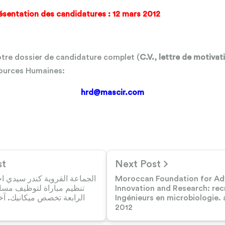
résentation des candidatures : 12 mars 2012
otre dossier de candidature complet (
C.V., lettre de motivat
sources Humaines:
hrd@mascir.com
st
Next Post
الجماعة القروية كندر سيدي اخ:
Moroccan Foundation for Ad
تنظيم مباراة لتوظيف مسا
Innovation and Research: rec
Ingénieurs en microbiologie. 
2012