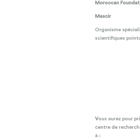
Moroccan Foundati
Mascir
Organisme spéciali
scientifiques point
V
ous aurez pour pr
centre de recherche
à :