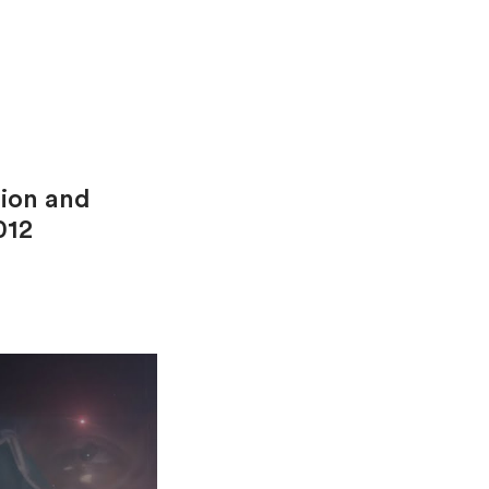
ion and
012