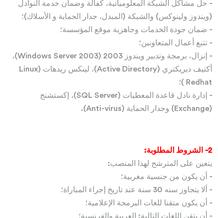
- حل مشاكل الشبكة المعلومياتية، كفالة وضمان خدمة النوادل
(ويندوز ولينوكس) والشبكة (المبدل، جدار الحماية و الأسلاك)؛
- ضمان جودة الخدمات وجاهزية موقع المؤسسة؛
- تتبع أعمال المتعاونين؛
- إنزال، برمجة وتدبير ويندوز 2003 (Windows Server 2003)،
أكتيف ديريكتري (Active Directory)، لينكس ريدهات (Linux
Redhat )؛
- إدارة نادل قاعدة المعطيات (SQL Server)، إكستشنج
(Exchange) وجدار الحماية (Anti-virus).
2- الشروط المطلوبة:
يتعين على المترشح لهذا المنصب:
- أن يكون من جنسية مغربية؛
- ألا يتجاوز سنه 30 سنة عند تاريخ إجراء المباراة؛
- أن يكون متقنا للغات البرمجة الإعلامية؛
- أن يتقن اللغات التالية: العربية والفرنسية؛