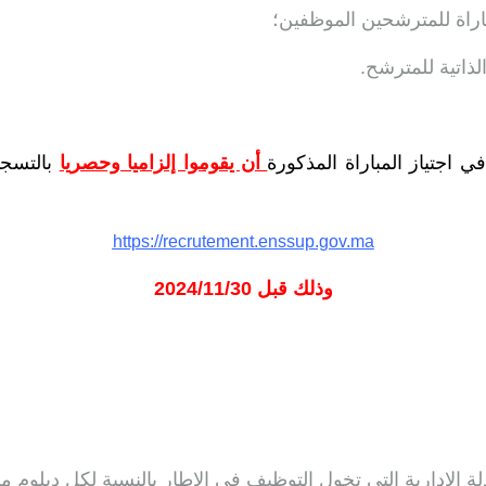
باراة للمترشحين الموظفين؛
ذاتية للمترشح.
 اجتياز المباراة المذكورة
أن يقوموا إلزاميا وحصريا
بالتسجي
https://recrutement.enssup.gov.ma
وذلك قبل 2024/11/30
عادلة الإدارية التي تخول التوظيف في الإطار بالنسبة لكل دبلوم