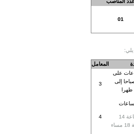
دد المناصب
01
يلي:
ة
المعامل
3) ساعات على
اعة 9 صباحا إلى
3
على الساعة 14
4
ساء