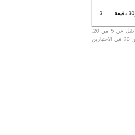
3
تمنح عن كل اختبار نقطة عددية تتراوح مابين 0 و20، وتعتبر اقصائية كل نقطة تقل عن 5 من 20.
ويتأهل لاجتياز الاختبار الشفوي المترشحون الحاصلون على معدل لايقل عن 12 من 20 في الاختبارين