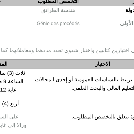
التخصص المطلوب
ع
ولة
هندسة الطرائق
لأولى
Génie des procédés
 اختبارين كتابيين واختبار شفوي تحدد مددهما ومعاملاتهما كما 
الاختبار
المد
ثلاث (
يرتبط بالسياسات العمومية أو إحدى المجالات
الس
تعليم العالي والبحث العلمي.
غاية 12 ظهرا
أربع (4) ساعات
يتعلق بالتخصص المطلوب.
وزالا
إلى غاية 18 م