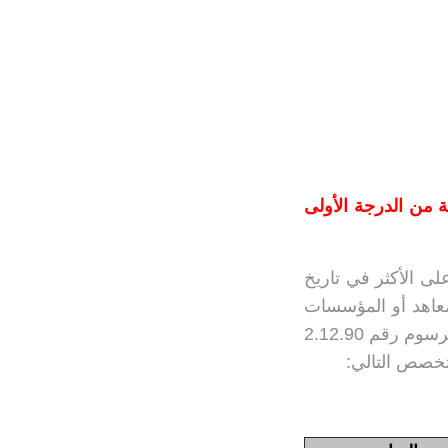
 من الدرجة الأولى
مترشحين من جنسية مغربية والبالغين من العمر 45 سنة على الأكثر في تاريخ
اهد أو المؤسسات
الجامعية الوطنية المؤهلة لتسليمها، أو إحدى الشهادات المحددة طبقا لمقتضيات المرسوم رقم 2.12.90